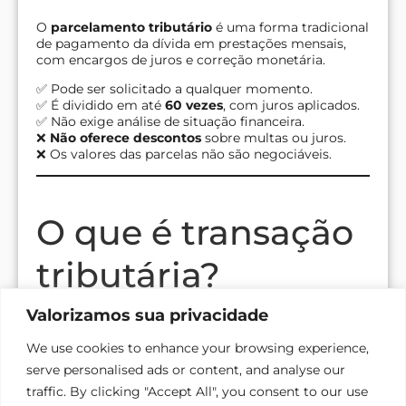
O
parcelamento tributário
é uma forma tradicional
de pagamento da dívida em prestações mensais,
com encargos de juros e correção monetária.
✅ Pode ser solicitado a qualquer momento.
✅ É dividido em até
60 vezes
, com juros aplicados.
✅ Não exige análise de situação financeira.
❌
Não oferece descontos
sobre multas ou juros.
❌ Os valores das parcelas não são negociáveis.
O que é transação
tributária?
Valorizamos sua privacidade
A transação tributária permite ao contribuinte
We use cookies to enhance your browsing experience,
negociar diretamente com a PGFN ou Receita
serve personalised ads or content, and analyse our
Federal
, com possibilidade de
descontos reais
sobre o valor total da dívida.
traffic. By clicking "Accept All", you consent to our use