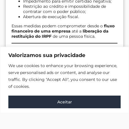
Impedimento para emitir certidão negativa;
Restrição ao crédito e impossibilidade de
contratar com o poder público;
Abertura de execução fiscal.
Essas medidas podem comprometer desde o
fluxo
financeiro de uma empresa
até a
liberação da
restituição do IRPF
de uma pessoa física.
Valorizamos sua privacidade
Quem está
We use cookies to enhance your browsing experience,
devendo à Receita
serve personalised ads or content, and analyse our
traffic. By clicking "Accept All", you consent to our use
Federal pode
of cookies.
negociar?
Converse com a gente agora
Aceitar
Sim. A legislação brasileira permite
múltiplas
formas de negociação com a Receita Federal
,
inclusive para quem já está com dívidas inscritas em