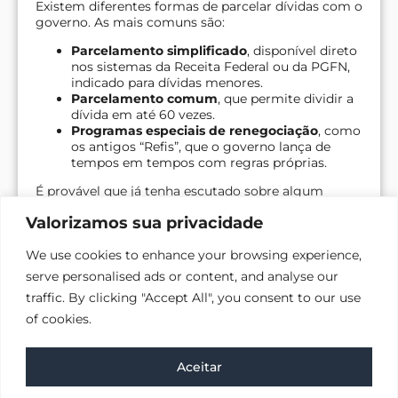
Existem diferentes formas de parcelar dívidas com o
governo. As mais comuns são:
Parcelamento simplificado
, disponível direto
nos sistemas da Receita Federal ou da PGFN,
indicado para dívidas menores.
Parcelamento comum
, que permite dividir a
dívida em até 60 vezes.
Programas especiais de renegociação
, como
os antigos “Refis”, que o governo lança de
tempos em tempos com regras próprias.
É provável que já tenha escutado sobre algum
desses. Contudo, o
parcelamento tradicional não
Valorizamos sua privacidade
concede descontos em multas ou juros
. Ele
apenas divide a dívida, mantendo os encargos
We use cookies to enhance your browsing experience,
intactos.
serve personalised ads or content, and analyse our
traffic. By clicking "Accept All", you consent to our use
O que é a
of cookies.
Converse com a gente agora
transação
Aceitar