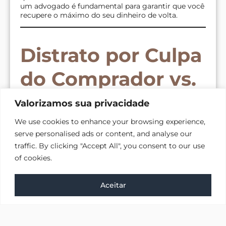
um advogado é fundamental para garantir que você
recupere o máximo do seu dinheiro de volta.
Distrato por Culpa
do Comprador vs.
por Culpa da
Valorizamos sua privacidade
Construtora
We use cookies to enhance your browsing experience,
serve personalised ads or content, and analyse our
traffic. By clicking "Accept All", you consent to our use
of cookies.
A primeira pergunta a se fazer é: por que o contrato
está sendo cancelado?
Converse com a gente agora
Distrato por Culpa da Construtora:
Acontece
Aceitar
quando a empresa falha em suas obrigações,
sendo o motivo mais comum o
atraso na
entrega da obra
.
Nesse caso, você tem o
direito de receber de volta 100% de todos os