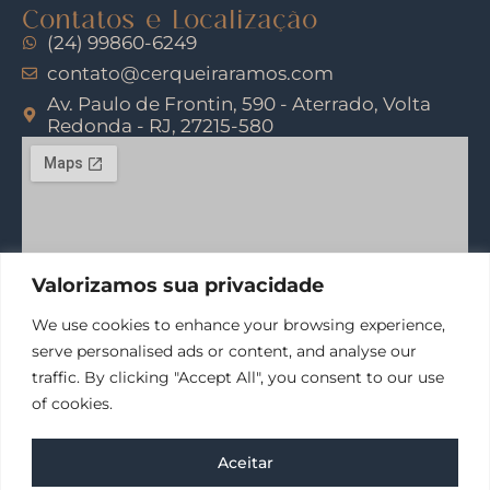
Contatos e Localização
(24) 99860-6249
contato@cerqueiraramos.com
Av. Paulo de Frontin, 590 - Aterrado, Volta
Redonda - RJ, 27215-580
Valorizamos sua privacidade
We use cookies to enhance your browsing experience,
serve personalised ads or content, and analyse our
traffic. By clicking "Accept All", you consent to our use
Copyright© 2024 Todos os direitos reservados
of cookies.
Desenvolvido com ♥ por DigiRios
Políticas de Privacidade
Converse com a gente agora
Aceitar